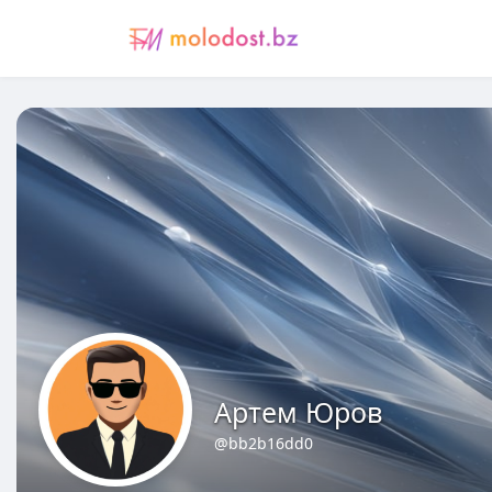
Артем Юров
@bb2b16dd0