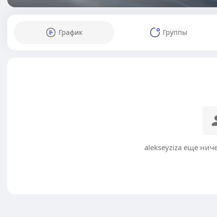
График
Группы
alekseyziza еще нич