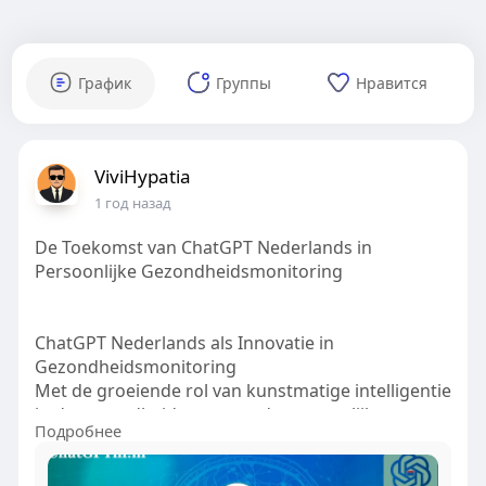
График
Группы
Нравится
ViviHypatia
1 год назад
De Toekomst van ChatGPT Nederlands in
Persoonlijke Gezondheidsmonitoring
ChatGPT Nederlands als Innovatie in
Gezondheidsmonitoring
Met de groeiende rol van kunstmatige intelligentie
in de gezondheidszorg wordt persoonlijke
Подробнее
gezondheidsmonitoring steeds geavanceerder.
ChatGPT Nederlands kan hierbij een sleutelrol
spelen door real-time gezondheidsgegevens te