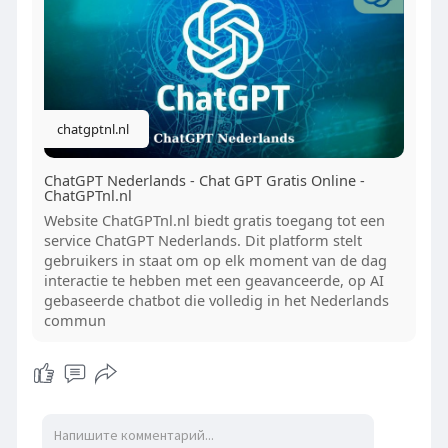
analyseren, persoonlijke adviezen te geven en
vroegtijdig risicofactoren te signaleren. Dit helpt
mensen om hun gezondheid beter te beheren en
sneller in te grijpen bij mogelijke problemen.
chatgptnl.nl
U kunt ChatGPT Nederlands hier gebruiken:
https://chatgptnl.nl/
ChatGPT Nederlands - Chat GPT Gratis Online -
ChatGPTnl.nl
Hoe ChatGPT Nederlands Patiënten Helpt met
Zelfmonitoring
Website ChatGPTnl.nl biedt gratis toegang tot een
service ChatGPT Nederlands. Dit platform stelt
Zelfmonitoring wordt steeds populairder dankzij
gebruikers in staat om op elk moment van de dag
wearables en slimme medische apparaten.
interactie te hebben met een geavanceerde, op AI
ChatGPT Nederlands kan data uit deze apparaten
gebaseerde chatbot die volledig in het Nederlands
interpreteren en gebruikers voorzien van
commun
gepersonaliseerde inzichten. Of het nu gaat om
hartslagmonitoring, bloeddrukmetingen of
slaaptracking, AI helpt bij het detecteren van
afwijkingen en adviseert gebruikers over
mogelijke vervolgstappen.