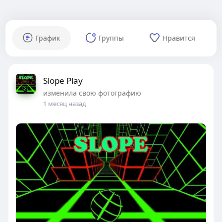
График
Группы
Нравится
Slope Play
изменила свою фотографию
1 месяц назад