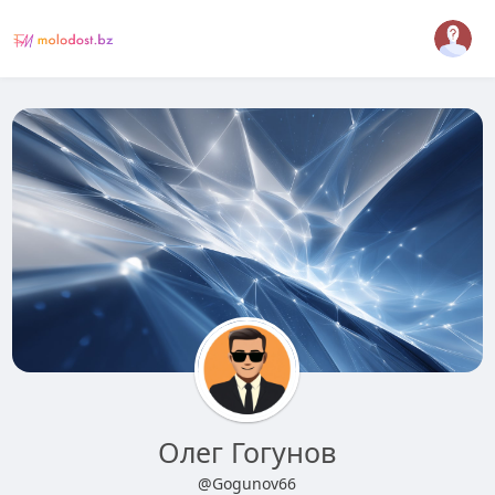
Олег Гогунов
@Gogunov66