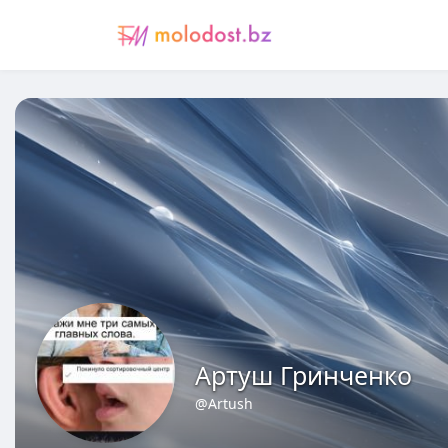
Артуш Гринченко
@Artush