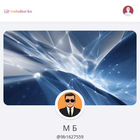
М Б
@9b1627559