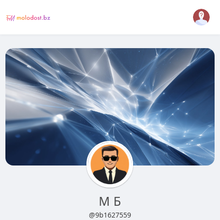
М Б
@9b1627559