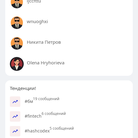
ljccfttu
wnuoghxi
Никита Петров
Olena Hryhorieva
Тенденции!
19 сообщений
#бм
6 сообщений
#fintech
5 сообщений
#hashcodex