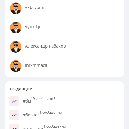
vkbcyonn
yyoxikju
Александр Кабаков
lmxmmaca
Тенденции!
19 сообщений
#бм
1 сообщений
#бизнес
1 сообщений
#продажи