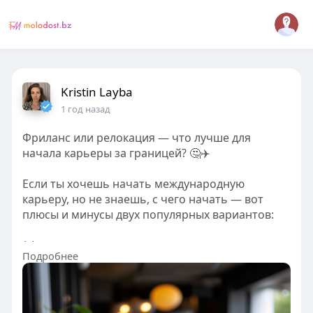
Kristin Layba
1 год назад
Фриланс или релокация — что лучше для
начала карьеры за границей? 🤔✈️
Если ты хочешь начать международную
карьеру, но не знаешь, с чего начать — вот
плюсы и минусы двух популярных вариантов:
*Фриланс:
Подробнее
• Можно работать из любой точки мира 🌍
• Быстрый старт без виз и переезда 🚀
• Подходит для IT, дизайна, копирайтинга,
маркетинга 💻✏️🎨