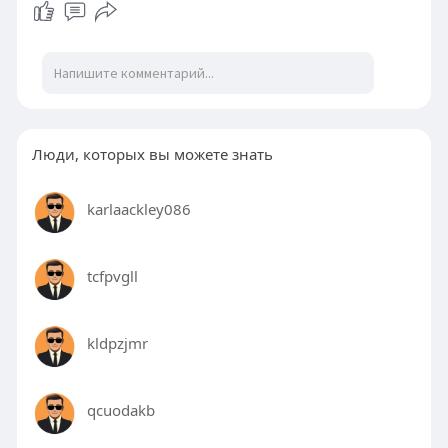
Люди, которых вы можете знать
karlaackley086
tcfpvgll
kldpzjmr
qcuodakb