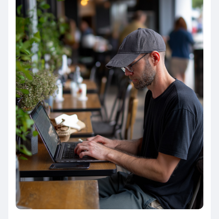
– Нет “визы будущего” — не даёт права на
проживание 🛑
– Нестабильный доход на старте 📉
– Не всегда подходит новичкам без портфолио
📂
*Релокация (работа с переездом)*:
• Легальный статус и зарплата в валюте 💶
• Соцгарантии, медстраховка, стабильность 🏥💼
• Погружение в культуру и язык страны 🌏🎓
– Долгий процесс оформления ⌛
– Высокие требования: опыт, образование,
знание языка 📜
– Адаптация и стресс на новом месте 😰
Выбор за тобой — главное, чтобы путь вёл к
росту 📈 и свободе ✨