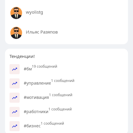
wyolistg
Ильяс Разяпов
Тенденции!
19 сообщений
#бм
1 сообщений
#управление
1 сообщений
#мотивация
1 сообщений
#работники
1 сообщений
#бизнес