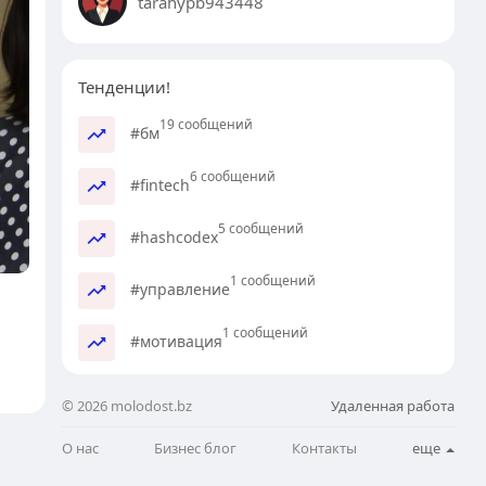
tarahypb943448
Тенденции!
19 сообщений
#бм
6 сообщений
#fintech
5 сообщений
#hashcodex
1 сообщений
#управление
1 сообщений
#мотивация
© 2026 molodost.bz
Удаленная работа
О нас
Бизнес блог
Контакты
еще