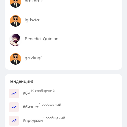
orhkorhk
lgdszizo
Benedict Quinlan
gzrzknqf
Тенденции!
19 сообщений
#бм
1 сообщений
#бизнес
1 сообщений
#продажи