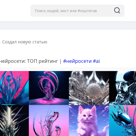
h
Создал новую статью
нейросети: ТОП рейтинг |
#нейросети
#ai