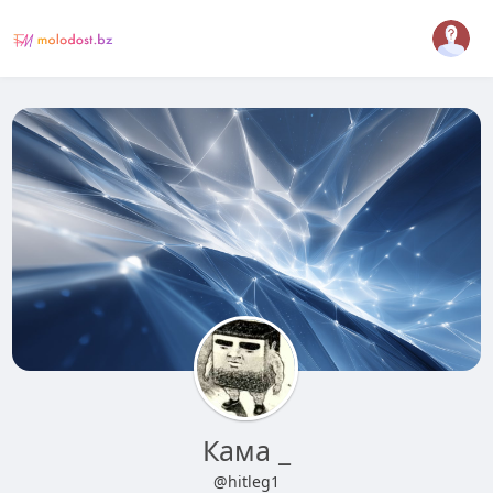
Кама _
@hitleg1