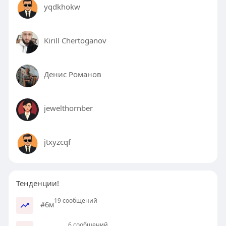
yqdkhokw
Kirill Chertoganov
Денис Романов
jewelthornber
jtxyzcqf
Тенденции!
19 сообщений
#бм
6 сообщений