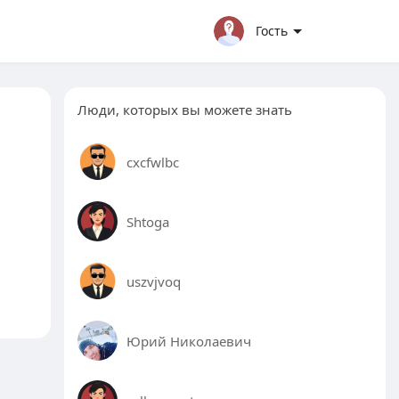
Гость
Люди, которых вы можете знать
cxcfwlbc
Shtoga
uszvjvoq
Юрий Николаевич