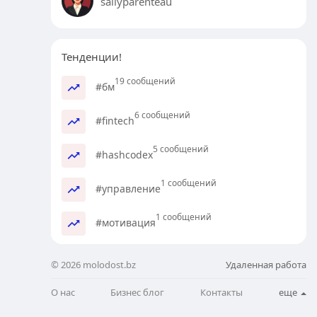
sallyparenteau
Тенденции!
19 сообщений
#бм
6 сообщений
#fintech
5 сообщений
#hashcodex
1 сообщений
#управление
1 сообщений
#мотивация
© 2026 molodost.bz
Удаленная работа
О нас
Бизнес блог
Контакты
еще