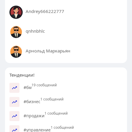
Andrey666222777
qnhnbhlc
Арнольд Маркарьян
Тенденции!
19 сообщений
#бм
1 сообщений
#бизнес
1 сообщений
#продажи
1 сообщений
#управление