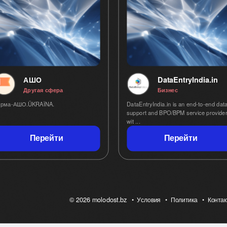
АШО
DataEntryIndia.in
Другая сфера
Бизнес
рма-АШО.ÜKRAЇNA.
DataEntryIndia.in is an end-to-end dat
support and BPO/BPM service provide
wit ...
Перейти
Перейти
© 2026 molodost.bz
Условия
Политика
Конта