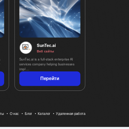
SunTec.ai
Веб сайты
a
SunTec.ai is a full-stack enterprise AI
r
services company helping businesses
impl ...
Перейти
кты
О нас
Блог
Каталог
Удаленная работа