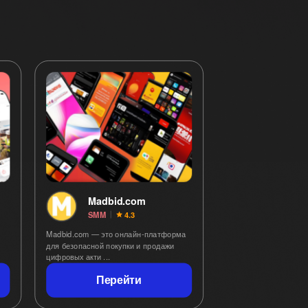
Madbid.com
SMM
4.3
Madbid.com — это онлайн-платформа
для безопасной покупки и продажи
цифровых акти ...
Перейти