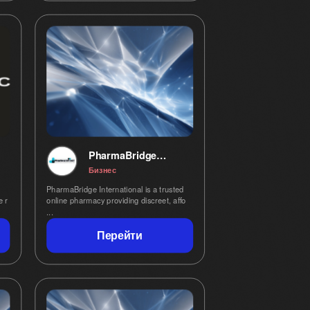
PharmaBridge
International
Бизнес
PharmaBridge International is a trusted
e r
online pharmacy providing discreet, affo
...
Перейти