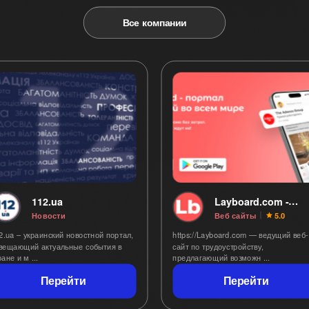
Все компании
112.ua
Layboard.com -
Портал вакансий
Новости
Веб сайты
5.0
2.ua – украинский новостной портал,
https://Layboard.com — ведущий веб-
вещающий актуальные события в
сайт по трудоустройству,
стране и м ...
предлагающий возможн ...
Перейти
Перейти