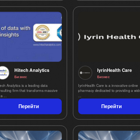
Hitech Analytics
IyrinHealth Care
Бизнес
Бизнес
tech Analytics is a leading data
IyrinHealth Care is a innovative online
nsulting firm that transforms massive
pharmacy dedicated to providing a wid
data ...
...
Перейти
Перейти