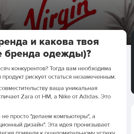
ренда и какова твоя
е бренда одежды)?
сяч конкурентов? Тогда вам необходима
 продукт рискует остаться незамеченным.
о совместительству ваша уникальная
личает Zara от HM, а Nike от Adidas. Это
 не просто "делаем компьютеры", а
ционный дизайн". Эта идея пронизывает
атегия привели к ошеломительному успеху.