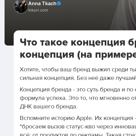
Anna Tkach
inkorr.com
Что такое концепция б
концепция (на пример
Хотите, чтобы ваш бренд выжил среди ты
сильная концепция. Без неё даже лучший
Концепция бренда - это суть бренда и п
формула успеха. Это то, что мгновенно от
ДНК вашего бренда.
Вспомните историю Apple. Их концепция -
"бросаем вызов статус-кво через иннова
всё: от продуктов до рекламы. Такая стр