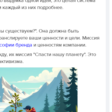
о выдумка одной идеи, это целая система
 каждый из них подробнее.
мы существуем?". Она должна быть
ранслируете ваши ценности и цели. Миссия
софии бренда
и ценностям компании.
жду, их миссия "Спасти нашу планету". Это
активизма.